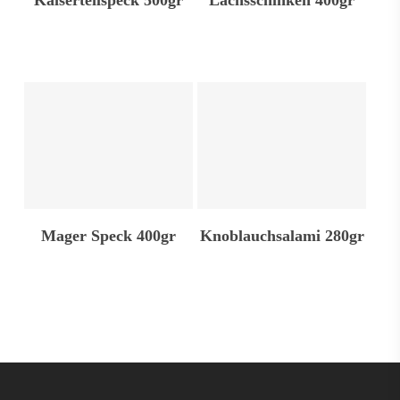
Kaiserteilspeck 500gr
Lachsschinken 400gr
In Den Warenkorb
In Den Warenkorb
Mager Speck 400gr
Knoblauchsalami 280gr