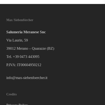
Max Siebenförcher
Salumeria Meranese Snc
Via Laurin, 59
39012 Merano – Quarazze (BZ)
Tel. +39 0473 443095
P.IVA: IT00604950212
info@max-siebenfoercher.it
Credits