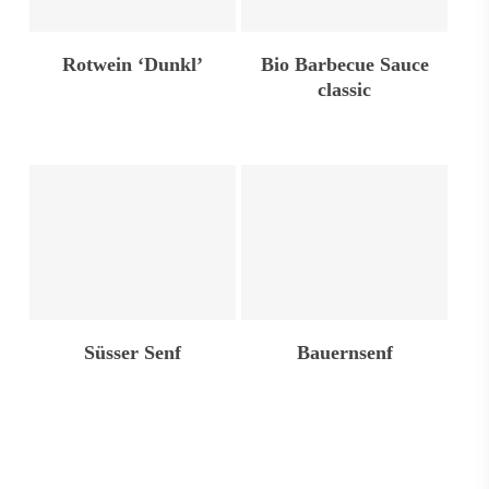
In Den Warenkorb
Weiterlesen
Rotwein ‘Dunkl’
Bio Barbecue Sauce
classic
In Den Warenkorb
Weiterlesen
Süsser Senf
Bauernsenf