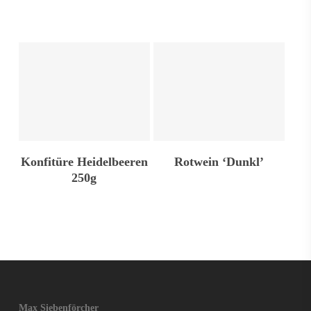
In Den Warenkorb
In Den Warenkorb
Konfitüre Heidelbeeren
Rotwein ‘Dunkl’
250g
Max Siebenförcher