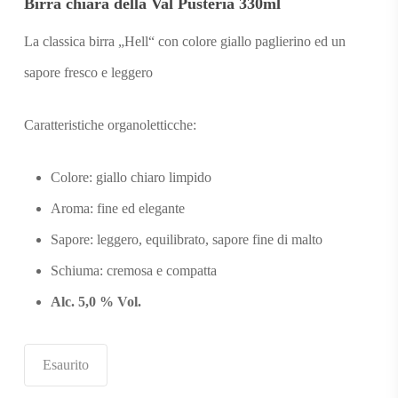
Birra chiara della Val Pusteria 330ml
La classica birra „Hell“ con colore giallo paglierino ed un
sapore fresco e leggero
Caratteristiche organoletticche:
Colore: g
iallo chiaro limpido
Aroma: f
ine ed elegante
Sapore: l
eggero, equilibrato, sapore fine di malto
Schiuma:
cremosa e compatta
Alc. 5,0 % Vol.
Esaurito