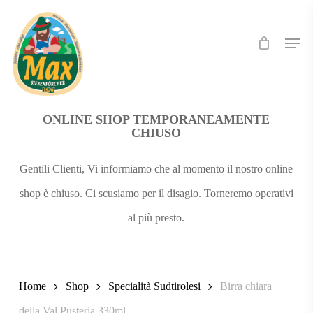
Skip
Men
to
main
content
ONLINE SHOP TEMPORANEAMENTE
CHIUSO
Gentili Clienti, Vi informiamo che al momento il nostro online
shop è chiuso. Ci scusiamo per il disagio. Torneremo operativi
al più presto.
Home
Shop
Specialità Sudtirolesi
Birra chiara
della Val Pusteria 330ml