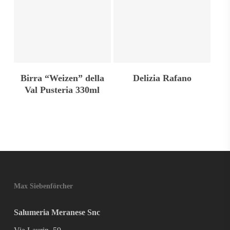
Leggi Tutto
Aggiungi Al Carrello
Birra “Weizen” della
Delizia Rafano
Val Pusteria 330ml
Max Siebenförcher
Salumeria Meranese Snc