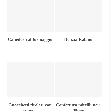
Aggiungi Al Carrello
Aggiungi Al Carrello
Canederli al formaggio
Delizia Rafano
Aggiungi Al Carrello
Aggiungi Al Carrello
Gnocchetti tirolesi con
Confettura mirtilli neri
spinaci
250gr