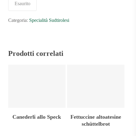
Esaurito
Categoria:
Specialità Sudtirolesi
Prodotti correlati
Aggiungi Al Carrello
Aggiungi Al Carrello
Canederli allo Speck
Fettuccine altoatesine
schüttelbrot