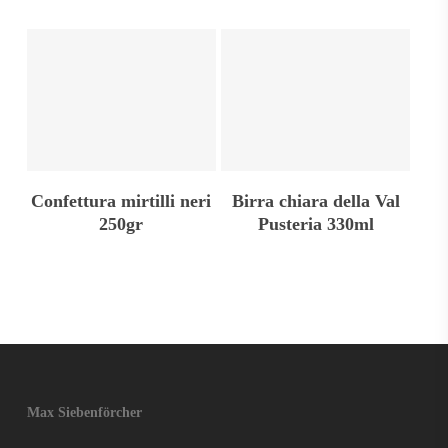
Aggiungi Al Carrello
Leggi Tutto
Confettura mirtilli neri
Birra chiara della Val
250gr
Pusteria 330ml
Max Siebenförcher