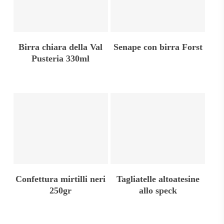
Leggi Tutto
Leggi Tutto
Birra chiara della Val
Senape con birra Forst
Pusteria 330ml
Aggiungi Al Carrello
Aggiungi Al Carrello
Confettura mirtilli neri
Tagliatelle altoatesine
250gr
allo speck